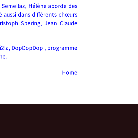
e Semellaz, Hélène aborde des
té aussi dans différents chœurs
ristoph Spering, Jean Claude
, 2si2la, DopDopDop , programme
ne.
Home