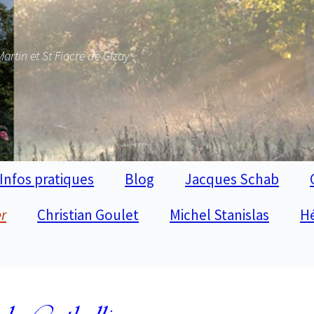
Martin et St Fiacre de Gizay
Infos pratiques
Blog
Jacques Schab
er
Christian Goulet
Michel Stanislas
H